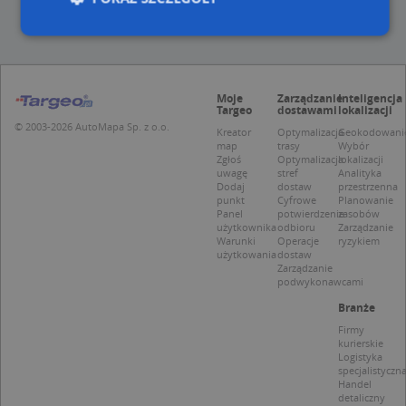
Niezbędne
Wydajność
Targetowanie
Moje
Zarządzanie
Inteligencja
Funkcjonalność
Niesklasyfikowane
Targeo
dostawami
lokalizacji
© 2003-2026 AutoMapa Sp. z o.o.
Niezbędne pliki cookie umożliwiają korzystanie z
Kreator
Optymalizacja
Geokodowani
map
trasy
Wybór
podstawowych funkcji strony internetowej, takich
Zgłoś
Optymalizacja
lokalizacji
jak logowanie użytkownika i zarządzanie kontem.
uwagę
stref
Analityka
Bez niezbędnych plików cookie nie można
Dodaj
dostaw
przestrzenna
prawidłowo korzystać ze strony internetowej.
punkt
Cyfrowe
Planowanie
Panel
potwierdzenie
zasobów
Provider
/
Okres
Nazwa
Opi
użytkownika
odbioru
Zarządzanie
Domena
przechowywania
Warunki
Operacje
ryzykiem
użytkowania
dostaw
APPSESSID
.targeo.pl
Sesja
Zarządzanie
podwykonawcami
CookieScriptConsent
1 rok 1 miesiąc
Ten
CookieScript
jes
.targeo.pl
Branże
prz
Coo
Firmy
Scr
kurierskie
zap
Logistyka
pre
specjalistyczn
dot
Handel
zg
detaliczny
uży