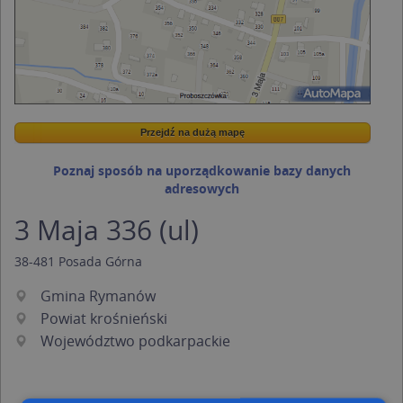
Przejdź na dużą mapę
Wstaw tę mapkę na swoją stronę
Przejdź na dużą mapę
Kreatorze map Targeo
Poznaj sposób na uporządkowanie bazy danych
adresowych
3 Maja 336 (ul)
38-481
Posada Górna
Gmina Rymanów
Powiat krośnieński
Województwo podkarpackie