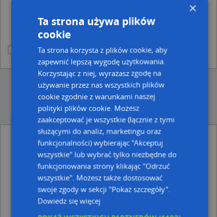
×
Ta strona używa plików
cookie
Ta strona korzysta z plików cookie, aby
zapewnić lepszą wygodę użytkowania.
Korzystając z niej, wyrażasz zgodę na
używanie przez nas wszystkich plików
cookie zgodnie z warunkami naszej
polityki plików cookie. Możesz
zaakceptować je wszystkie (łącznie z tymi
służącymi do analiz, marketingu oraz
funkcjonalności) wybierając "Akceptuj
Ulice w pobliżu
wszystkie" lub wybrać tylko niezbędne do
Rymanów-Zdrój, Nadbrzeżna, Ulica (38-481)
funkcjonowania strony klikając "Odrzuć
Rymanów-Zdrój, Dębowa, Ulica (38-481)
wszystkie". Możesz także dostosować
Rymanów-Zdrój, Ogrodowa, Ulica (38-481)
swoje zgody w sekcji "Pokaż szczegóły".
Dowiedz się więcej
Najbliższe obszary kodów pocztowych
Kod pocztowy 38-480