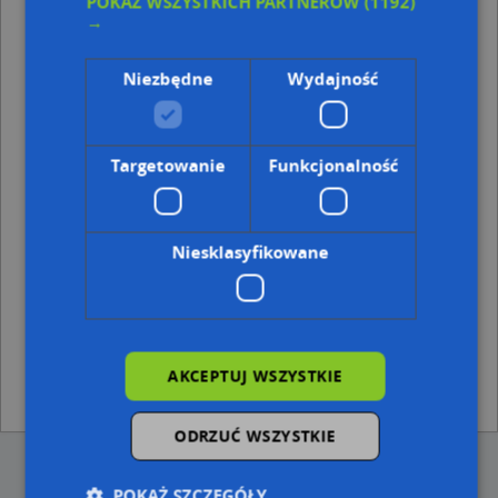
POKAŻ WSZYSTKICH PARTNERÓW
(1192)
Kod pocztowy 38-481
→
Punkty w pobliżu
Niezbędne
Wydajność
Roman Frącek, Zdrojowa 4, 38-481 Rymanów-Zdrój
Neraida, 3 Maja 234, 38-481 Posada Górna
Adresy w pobliżu
Targetowanie
Funkcjonalność
Posada Górna, 3 Maja 334, Ulica (38-481)
(→ 29 m)
Posada Górna, 3 Maja 338, Ulica (38-481)
(→ 34 m)
Posada Górna, 3 Maja 350, Ulica (38-481)
(→ 38 m)
Niesklasyfikowane
Posada Górna, 3 Maja 324, Ulica (38-481)
(→ 45 m)
Posada Górna, 3 Maja 356, Ulica (38-481)
(→ 46 m)
Posada Górna, 3 Maja 354, Ulica (38-481)
(→ 47 m)
Posada Górna, 3 Maja 352, Ulica (38-481)
(→ 50 m)
Posada Górna, 3 Maja 348, Ulica (38-481)
(→ 65 m)
Posada Górna, 3 Maja 314, Ulica (38-481)
(→ 114 m)
AKCEPTUJ WSZYSTKIE
Posada Górna, 3 Maja 288A, Ulica (38-481)
(→ 192 m)
ODRZUĆ WSZYSTKIE
POKAŻ SZCZEGÓŁY