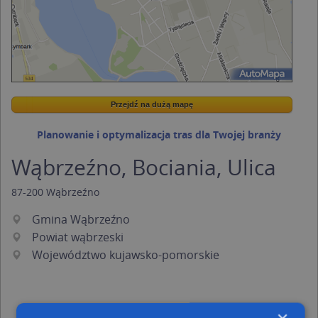
Przejdź na dużą mapę
Wstaw tę mapkę na swoją stronę
Przejdź na dużą mapę
Kreatorze map Targeo
Planowanie i optymalizacja tras dla Twojej branży
Wąbrzeźno, Bociania, Ulica
87-200
Wąbrzeźno
Gmina Wąbrzeźno
Powiat wąbrzeski
Województwo kujawsko-pomorskie