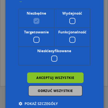
→
Wąbrzeźno, Bociania 4, Ulica (87-200)
(→ 26 m)
Wąbrzeźno, Bociania 3, Ulica (87-200)
(→ 32 m)
Niezbędne
Wydajność
Wąbrzeźno, Bociania 2, Ulica (87-200)
(→ 32 m)
Wąbrzeźno, Bociania 10, Ulica (87-200)
(→ 39 m)
Wąbrzeźno, Jaskółcza 7, Ulica (87-200)
(→ 43 m)
Wąbrzeźno, Jaskółcza 3, Ulica (87-200)
(→ 62 m)
Targetowanie
Funkcjonalność
Ulice w pobliżu
Wąbrzeźno, Jaskółcza, Ulica (87-200)
Niesklasyfikowane
Wąbrzeźno, Grudziądzka, Ulica (87-200)
Wąbrzeźno, Krucza, Ulica (87-200)
Najbliższe obszary kodów pocztowych
Kod pocztowy 87-201
AKCEPTUJ WSZYSTKIE
Kod pocztowy 87-200
ODRZUĆ WSZYSTKIE
POKAŻ SZCZEGÓŁY