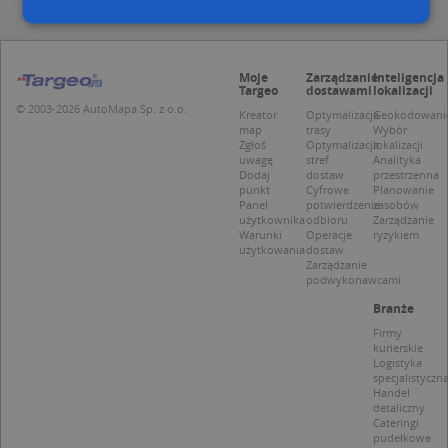
Niezbędne
Wydajność
Targetowanie
Moje
Zarządzanie
Inteligencja
Targeo
dostawami
lokalizacji
Funkcjonalność
Niesklasyfikowane
© 2003-2026 AutoMapa Sp. z o.o.
Kreator
Optymalizacja
Geokodowani
Niezbędne pliki cookie umożliwiają korzystanie z
map
trasy
Wybór
Zgłoś
Optymalizacja
lokalizacji
podstawowych funkcji strony internetowej, takich
uwagę
stref
Analityka
jak logowanie użytkownika i zarządzanie kontem.
Dodaj
dostaw
przestrzenna
Bez niezbędnych plików cookie nie można
punkt
Cyfrowe
Planowanie
prawidłowo korzystać ze strony internetowej.
Panel
potwierdzenie
zasobów
użytkownika
odbioru
Zarządzanie
Provider
/
Okres
Nazwa
Opi
Warunki
Operacje
ryzykiem
Domena
przechowywania
użytkowania
dostaw
Zarządzanie
APPSESSID
.targeo.pl
Sesja
podwykonawcami
CookieScriptConsent
1 rok 1 miesiąc
Ten
CookieScript
Branże
jes
.targeo.pl
prz
Firmy
Coo
kurierskie
Scr
Logistyka
zap
specjalistyczn
pre
Handel
dot
detaliczny
zg
Cateringi
uży
pli
pudełkowe