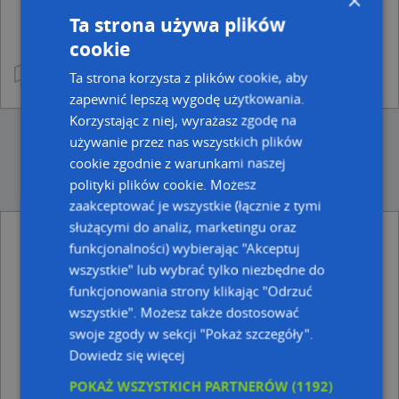
×
Ta strona używa plików
cookie
Ta strona korzysta z plików cookie, aby
zapewnić lepszą wygodę użytkowania.
Korzystając z niej, wyrażasz zgodę na
używanie przez nas wszystkich plików
cookie zgodnie z warunkami naszej
polityki plików cookie. Możesz
zaakceptować je wszystkie (łącznie z tymi
służącymi do analiz, marketingu oraz
Punkty w pobliżu
funkcjonalności) wybierając "Akceptuj
Kancelaria Adwokacka Wojciech Iwicki, ul. Kopernika
wszystkie" lub wybrać tylko niezbędne do
24, 87-200 Wąbrzeźno
funkcjonowania strony klikając "Odrzuć
wszystkie". Możesz także dostosować
Adresy w pobliżu
swoje zgody w sekcji "Pokaż szczegóły".
Wąbrzeźno, Bociania 5, Ulica (87-200)
(→ 13 m)
Dowiedz się więcej
Wąbrzeźno, Bociania 8, Ulica (87-200)
(→ 17 m)
Wąbrzeźno, Bociania 6, Ulica (87-200)
(→ 18 m)
POKAŻ WSZYSTKICH PARTNERÓW
(1192)
Wąbrzeźno, Bociania 7, Ulica (87-200)
(→ 22 m)