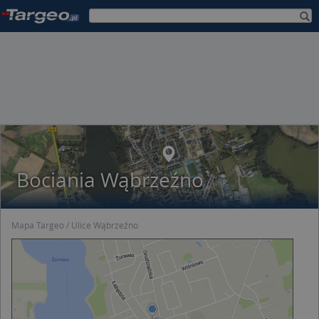
Bociania Wąbrzeźno
Mapa Targeo
Ulice Wąbrzeźno