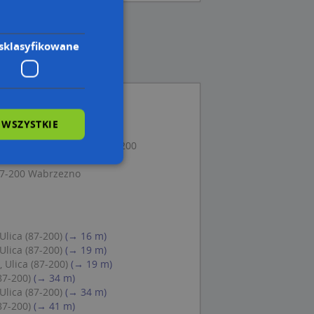
sklasyfikowane
 WSZYSTKIE
00 Wąbrzeźno
dział, ul. Mestwina 7, 87-200
 87-200 Wabrzezno
wane
owanie użytkownika i
j.
lica (87-200)
(→ 16 m)
lica (87-200)
(→ 19 m)
Ulica (87-200)
(→ 19 m)
87-200)
(→ 34 m)
lica (87-200)
(→ 34 m)
 Cookie-Script.com
87-200)
(→ 41 m)
ch zgody