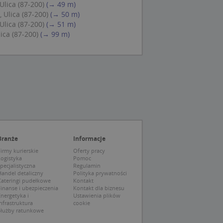
lica (87-200)
(→ 49 m)
eczne, aby baner
ie.
Ulica (87-200)
(→ 50 m)
lica (87-200)
(→ 51 m)
ica (87-200)
(→ 99 m)
wywania
Opis
siąc
ytics do
mę Microsoft jako
awić za pomocą
niversal Analytics -
ie uważa się, że
ywanej usługi
soft, umożliwiając
zróżniania
Branże
Informacje
 losowo
irmy kurierskie
Oferty pracy
a. Jest on
tórego właścicielem
Logistyka
Pomoc
ie i służy do
wiedzającego witrynę
sesji i kampanii na
pecjalistyczna
Regulamin
andel detaliczny
Polityka prywatności
Cateringi pudełkowe
Kontakt
ck i zawiera
ą analityki
wy korzysta z
inanse i ubezpieczenia
Kontakt dla biznesu
o pomocy
 użytkownik
nergetyka i
Ustawienia plików
edzających i
tryny.
nfrastruktura
cookie
ie typu wzorzec, w
Służby ratunkowe
ria cyfr i liter, co
mę Microsoft jako
tawiającej plik