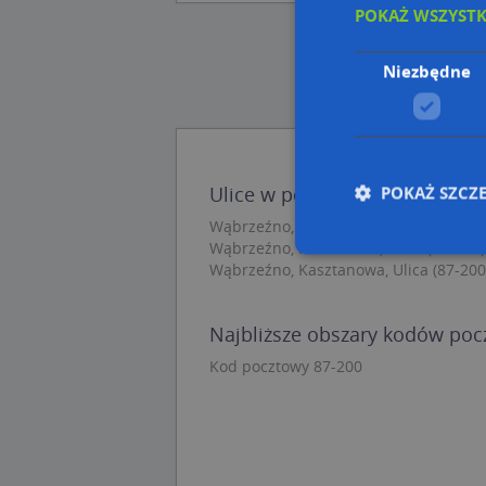
POKAŻ WSZYST
Niezbędne
POKAŻ SZCZ
Ulice w pobliżu
Wąbrzeźno, Wodna, Ulica (87-200)
Wąbrzeźno, Podzamcze, Ulica (87-200)
Wąbrzeźno, Kasztanowa, Ulica (87-200
Nie
Najbliższe obszary kodów po
Niezbędne pliki cook
zarządzanie kontem. 
Kod pocztowy 87-200
Nazwa
APPSESSID
CookieScriptConse