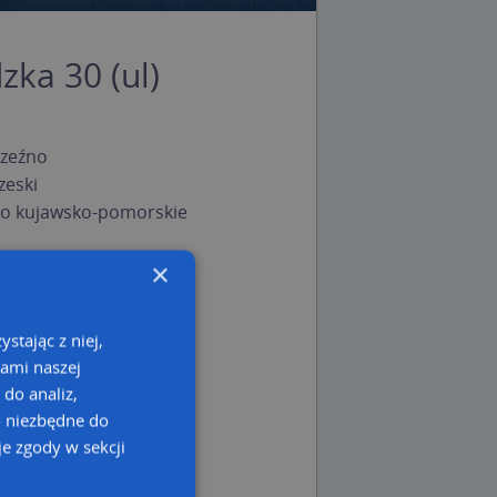
zka 30 (ul)
zeźno
zeski
o kujawsko-pomorskie
×
stając z niej,
kami naszej
 do analiz,
o niezbędne do
e zgody w sekcji