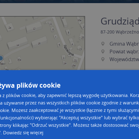
Grudziąd
87-200
Wąbrzeźno
Gmina Wąbr
Powiat wąbr
Województw
żywa plików cookie
a z plików cookie, aby zapewnić lepszą wygodę użytkowania. Korzy
a używanie przez nas wszystkich plików cookie zgodnie z warun
ookie. Możesz zaakceptować je wszystkie (łącznie z tymi służącymi
unkcjonalności) wybierając "Akceptuj wszystkie" lub wybrać tylk
a dużą mapę
a dużą mapę
trony klikając "Odrzuć wszystkie". Możesz także dostosować swoj
".
Dowiedz się więcej
acja tras dla Twojej branży
Kreatorze map Targeo