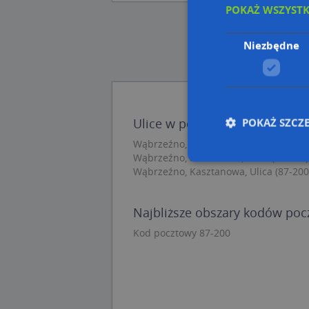
POKAŻ WSZYST
Niezbędne
POKAŻ SZCZ
Ulice w pobliżu
Wąbrzeźno, Wodna, Ulica (87-200)
Wąbrzeźno, Podzamcze, Ulica (87-200)
Wąbrzeźno, Kasztanowa, Ulica (87-200
Nie
Najbliższe obszary kodów po
Niezbędne pliki cook
zarządzanie kontem. 
Kod pocztowy 87-200
Nazwa
APPSESSID
CookieScriptConse