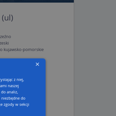
(ul)
zeźno
zeski
o kujawsko-pomorskie
×
stając z niej,
kami naszej
 do analiz,
o niezbędne do
e zgody w sekcji