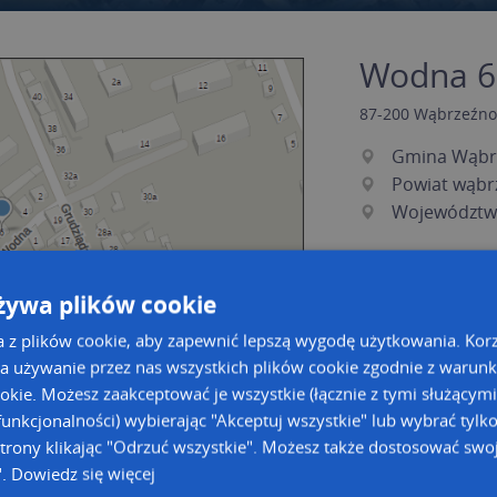
Wodna 6 
87-200
Wąbrzeźno
Gmina Wąbr
Powiat wąbr
Województw
żywa plików cookie
a z plików cookie, aby zapewnić lepszą wygodę użytkowania. Korzy
a używanie przez nas wszystkich plików cookie zgodnie z warun
ookie. Możesz zaakceptować je wszystkie (łącznie z tymi służącymi
unkcjonalności) wybierając "Akceptuj wszystkie" lub wybrać tylk
a dużą mapę
a dużą mapę
trony klikając "Odrzuć wszystkie". Możesz także dostosować swoj
".
Dowiedz się więcej
acja tras dla Twojej branży
Kreatorze map Targeo