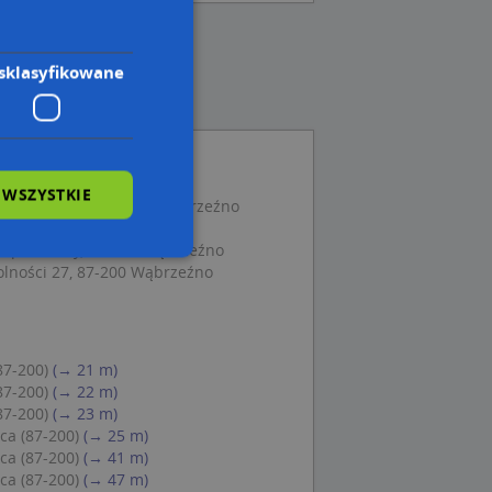
sklasyfikowane
 WSZYSTKIE
 Spokojna 16, 87-200 Wąbrzeźno
owa 6, 87-200 Wąbrzeźno
t paczkowy, 87-200 Wąbrzeźno
olności 27, 87-200 Wąbrzeźno
wane
owanie użytkownika i
j.
87-200)
(→ 21 m)
87-200)
(→ 22 m)
87-200)
(→ 23 m)
ca (87-200)
(→ 25 m)
ca (87-200)
(→ 41 m)
 Cookie-Script.com
ca (87-200)
(→ 47 m)
ch zgody