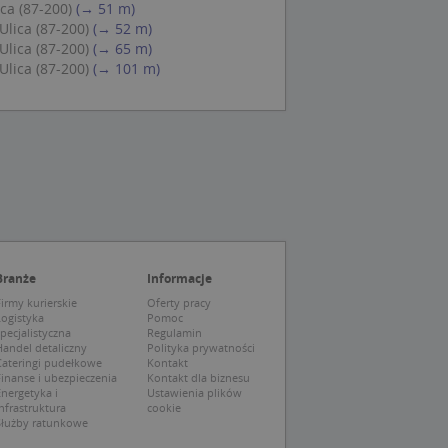
ca (87-200)
(→ 51 m)
eczne, aby baner
ie.
lica (87-200)
(→ 52 m)
lica (87-200)
(→ 65 m)
lica (87-200)
(→ 101 m)
wywania
Opis
siąc
ytics do
mę Microsoft jako
awić za pomocą
niversal Analytics -
ie uważa się, że
ywanej usługi
soft, umożliwiając
zróżniania
Branże
Informacje
 losowo
irmy kurierskie
Oferty pracy
a. Jest on
tórego właścicielem
Logistyka
Pomoc
ie i służy do
wiedzającego witrynę
sesji i kampanii na
pecjalistyczna
Regulamin
andel detaliczny
Polityka prywatności
Cateringi pudełkowe
Kontakt
ck i zawiera
ą analityki
wy korzysta z
inanse i ubezpieczenia
Kontakt dla biznesu
o pomocy
 użytkownik
nergetyka i
Ustawienia plików
edzających i
tryny.
nfrastruktura
cookie
ie typu wzorzec, w
Służby ratunkowe
ria cyfr i liter, co
mę Microsoft jako
tawiającej plik