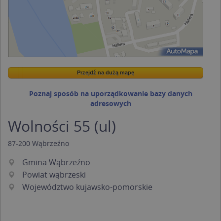
Przejdź na dużą mapę
Wstaw tę mapkę na swoją stronę
Przejdź na dużą mapę
Kreatorze map Targeo
Poznaj sposób na uporządkowanie bazy danych
adresowych
Wolności 55 (ul)
87-200
Wąbrzeźno
Gmina Wąbrzeźno
Powiat wąbrzeski
Województwo kujawsko-pomorskie