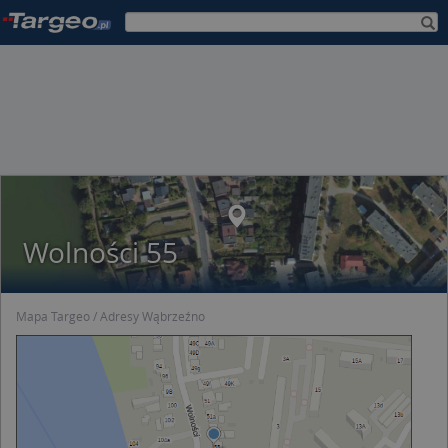
Wolności 55
Mapa Targeo
Adresy Wąbrzeźno