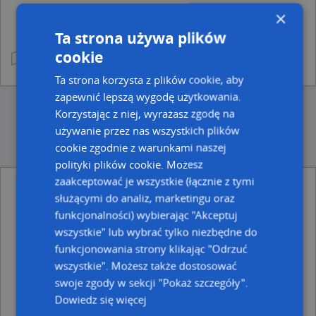
×
Ta strona używa plików
cookie
Ta strona korzysta z plików cookie, aby
zapewnić lepszą wygodę użytkowania.
Korzystając z niej, wyrażasz zgodę na
używanie przez nas wszystkich plików
cookie zgodnie z warunkami naszej
polityki plików cookie. Możesz
zaakceptować je wszystkie (łącznie z tymi
służącymi do analiz, marketingu oraz
Ulice w pobliżu
funkcjonalności) wybierając "Akceptuj
Wąbrzeźno, Wolności, Ulica (87-200)
wszystkie" lub wybrać tylko niezbędne do
Wąbrzeźno, Hallera Józefa, gen., Ulica (87-200)
funkcjonowania strony klikając "Odrzuć
Wąbrzeźno, 20 Stycznia, Ulica (87-200)
wszystkie". Możesz także dostosować
Najbliższe obszary kodów pocztowych
swoje zgody w sekcji "Pokaż szczegóły".
Dowiedz się więcej
Kod pocztowy 87-200