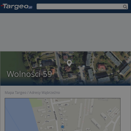
Wolności 59
Mapa Targeo
Adresy Wąbrzeźno