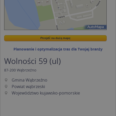
Przejdź na dużą mapę
Wstaw tę mapkę na swoją stronę
Przejdź na dużą mapę
Kreatorze map Targeo
Planowanie i optymalizacja tras dla Twojej branży
Wolności 59 (ul)
87-200
Wąbrzeźno
Gmina Wąbrzeźno
Powiat wąbrzeski
Województwo kujawsko-pomorskie