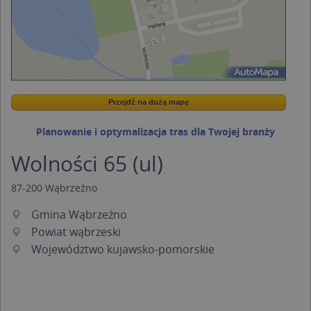
Przejdź na dużą mapę
Wstaw tę mapkę na swoją stronę
Przejdź na dużą mapę
Kreatorze map Targeo
Planowanie i optymalizacja tras dla Twojej branży
Wolności 65 (ul)
87-200
Wąbrzeźno
Gmina Wąbrzeźno
Powiat wąbrzeski
Województwo kujawsko-pomorskie