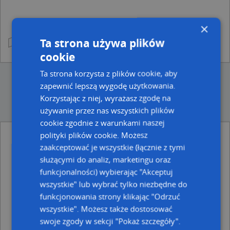
×
Ta strona używa plików
cookie
Ta strona korzysta z plików cookie, aby
zapewnić lepszą wygodę użytkowania.
Korzystając z niej, wyrażasz zgodę na
używanie przez nas wszystkich plików
cookie zgodnie z warunkami naszej
polityki plików cookie. Możesz
Ulice w pobliżu
zaakceptować je wszystkie (łącznie z tymi
służącymi do analiz, marketingu oraz
Wąbrzeźno, Wolności, Ulica (87-200)
funkcjonalności) wybierając "Akceptuj
Wąbrzeźno, Hallera Józefa, gen., Ulica (87-200)
Wąbrzeźno, Legionistów, Ulica (87-200)
wszystkie" lub wybrać tylko niezbędne do
funkcjonowania strony klikając "Odrzuć
Najbliższe obszary kodów pocztowych
wszystkie". Możesz także dostosować
Kod pocztowy 87-200
swoje zgody w sekcji "Pokaż szczegóły".