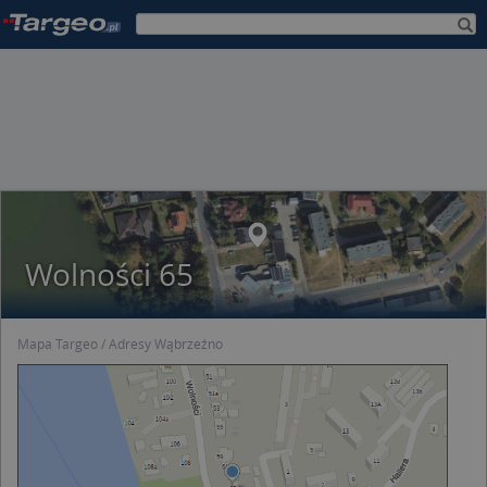
Wolności 65
Mapa Targeo
Adresy Wąbrzeźno