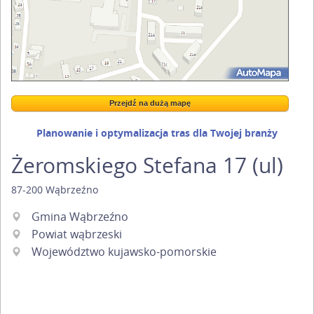
Przejdź na dużą mapę
Wstaw tę mapkę na swoją stronę
Przejdź na dużą mapę
Kreatorze map Targeo
Planowanie i optymalizacja tras dla Twojej branży
Żeromskiego Stefana 17 (ul)
87-200
Wąbrzeźno
Gmina Wąbrzeźno
Powiat wąbrzeski
Województwo kujawsko-pomorskie