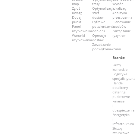
map
trasy
Wybór
Zgłoś
Optymalizacja
lokalizacji
uwagę
stref
Analityka
Dodaj
dostaw
przestrzenna
punkt
Cyfrowe
Planowanie
Panel
potwierdzenie
zasobów
użytkownika
odbioru
Zarządzanie
Warunki
Operacje
ryzykiem
użytkowania
dostaw
Zarządzanie
podwykonawcami
Branże
Firmy
kurierskie
Logistyka
specjalistyczn
Handel
detaliczny
Cateringi
pudełkowe
Finanse
i
ubezpieczenia
Energetyka
i
infrastruktura
Służby
ratunkowe