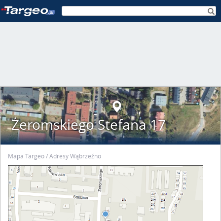
Żeromskiego Stefana 17
Mapa Targeo
Adresy Wąbrzeźno