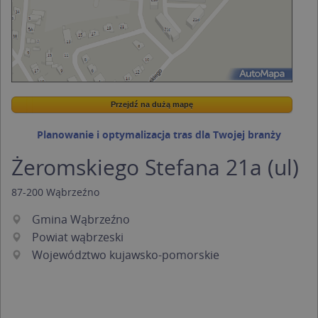
Przejdź na dużą mapę
Wstaw tę mapkę na swoją stronę
Przejdź na dużą mapę
Kreatorze map Targeo
Planowanie i optymalizacja tras dla Twojej branży
Żeromskiego Stefana 21a (ul)
87-200
Wąbrzeźno
Gmina Wąbrzeźno
Powiat wąbrzeski
Województwo kujawsko-pomorskie