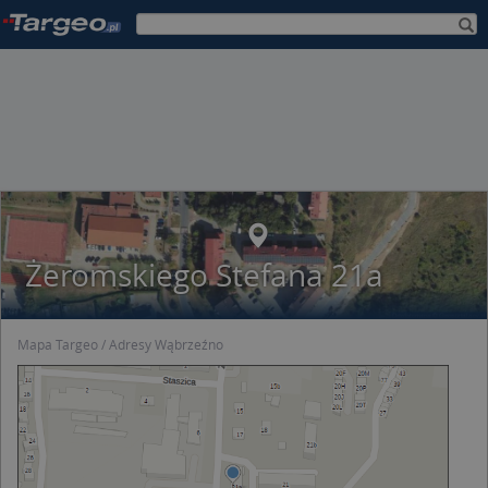
Żeromskiego Stefana 21a
Mapa Targeo
Adresy Wąbrzeźno