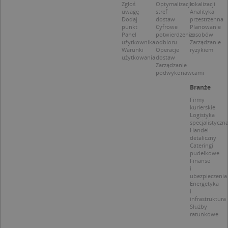
CookieScriptConsent
1 rok 1 miesiąc
Ten
CookieScript
Zgłoś
Optymalizacja
lokalizacji
jes
.targeo.pl
uwagę
stref
Analityka
prz
Dodaj
dostaw
przestrzenna
Coo
punkt
Cyfrowe
Planowanie
Scr
Panel
potwierdzenie
zasobów
zap
użytkownika
odbioru
Zarządzanie
pre
Warunki
Operacje
ryzykiem
dot
użytkowania
dostaw
zg
Zarządzanie
uży
podwykonawcami
pli
to 
Branże
aby
coo
Firmy
Scr
kurierskie
dzi
Logistyka
pop
specjalistyczn
Handel
U
.targeo.pl
1 rok
detaliczny
Cateringi
kloc
.www.targeo.pl
1 rok
pudełkowe
Finanse
i
ubezpieczenia
Energetyka
i
Nazwa
Provider
/
Domena
infrastruktura
Służby
Provider
/
Okres
Nazwa
Opis
ratunkowe
CrossDomainCookieScriptConsent_35
.crossdomain.cookie-
Domena
przechowywania
script.com